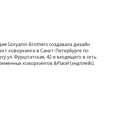
остранства
Услуги
Блог
О нас
Контакты
дия Goryanin Brothers создавала дизайн
ект коворкинга в Санкт-Петербурге по
есу ул. Фурштатская, 42 и входящего в сеть
ременных коворкингов &Place! (эндплейс).