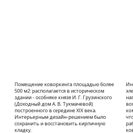
Помещение коворкинга площадью более
Ин
500 м2: располагается в историческом
эл
здании - особняке князя И. Г. Грузинского
на
(Доходный дом А. В. Тукмачевой)
во
построенного в середине XIX века.
ко
Интерьерным дизайн-решением было
чт
сохранить и восстановить кирпичную
ра
кладку.
ко