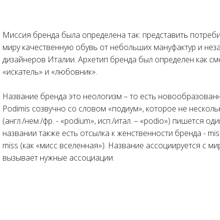
Миссия бренда была определена так: представить потреб
миру качественную обувь от небольших мануфактур и не
дизайнеров Италии. Архетип бренда был определен как с
«искатель» и «любовник».
Название бренда это неологизм – то есть новообразован
Podimis созвучно со словом «подиум», которое не несколь
(англ./нем./фр. - «podium», исп./итал. – «podio») пишется од
названии также есть отсылка к женственности бренда - mi
miss (как «мисс вселенная»). Название ассоциируется с м
вызывает нужные ассоциации.