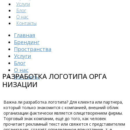
Услуги
Блог
О нас
Контакты
Главная
Брендинг
Пространства
Услуги
Блог
О нас
РАЗРАБОТКА ЛОГОТИПА ОРГА​​
Контакты
НИЗАЦИИ
Важна ли разработка логотипа? Для клиента или партнера,
который только знакомится с компанией, внешний облик
организации фактически является олицетворением фирмы.
Торговый знак компании, ещё до того, как человек
прочитает рекламный текст или свяжется с представителем
организации, создаёт определенное впечатление, т. е.